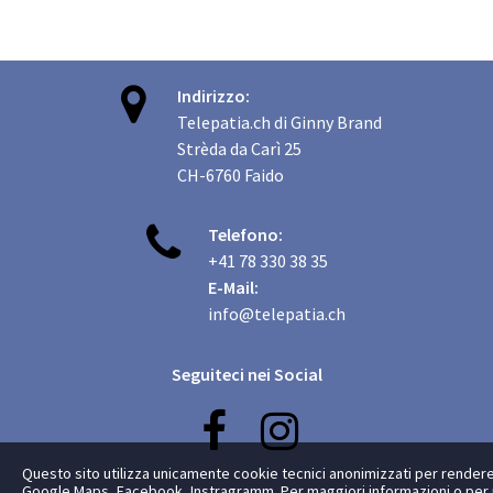

Indirizzo:
Telepatia.ch di Ginny Brand
Strèda da Carì 25
CH-6760 Faido

Telefono:
+41 78 330 38 35
E-Mail:
info@telepatia.ch
Seguiteci nei Social


Questo sito utilizza unicamente cookie tecnici anonimizzati per rendere 
Google Maps, Facebook, Instragramm. Per maggiori informazioni o per neg