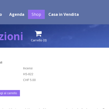
o
Agenda
Shop
Casa in Vendita
zioni

Carrello
(0)
li
Incensi
HS-822
CHF 5.00
gi al carrello