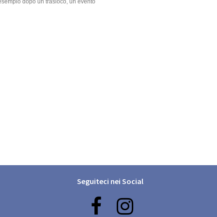
er esempio dopo un trasloco, un evento
Seguiteci nei Social

