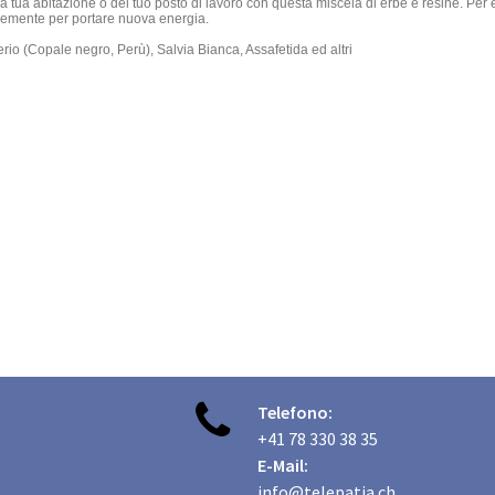
ella tua abitazione o del tuo posto di lavoro con questa miscela di erbe e resine. P
cemente per portare nuova energia.
rio (Copale negro, Perù), Salvia Bianca, Assafetida ed altri

Telefono:
+41 78 330 38 35
E-Mail:
info@telepatia.ch