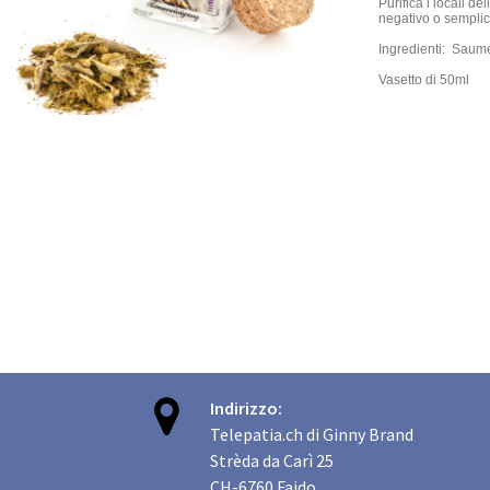
Purifica i locali d
negativo o sempli
Ingredienti: Saume
Vasetto di 50ml

Indirizzo:
Telepatia.ch di Ginny Brand
Strèda da Carì 25
CH-6760 Faido