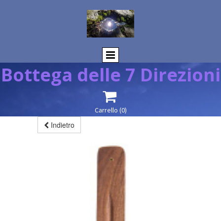
Bottega delle 7 Direzioni

Carrello
(0)
Indietro