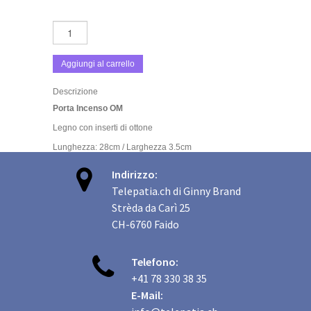
Aggiungi al carrello
Descrizione
Porta Incenso OM
Legno con inserti di ottone
Lunghezza: 28cm / Larghezza 3.5cm

Indirizzo:
Telepatia.ch di Ginny Brand
Strèda da Carì 25
CH-6760 Faido

Telefono:
+41 78 330 38 35
E-Mail: