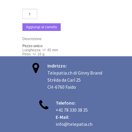
Aggiungi al carrello
Descrizione
Pezzo unico
Lunghezza: +/- 45 mm
Peso: +/- 16 g

Indirizzo:
Telepatia.ch di Ginny Brand
Strèda da Carì 25
CH-6760 Faido

Telefono:
+41 78 330 38 35
E-Mail:
info@telepatia.ch