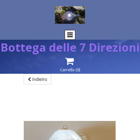
Bottega delle 7 Direzioni

Carrello
(0)
Indietro