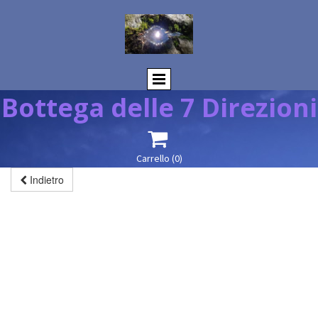
Bottega delle 7 Direzioni

Carrello
(0)
Indietro