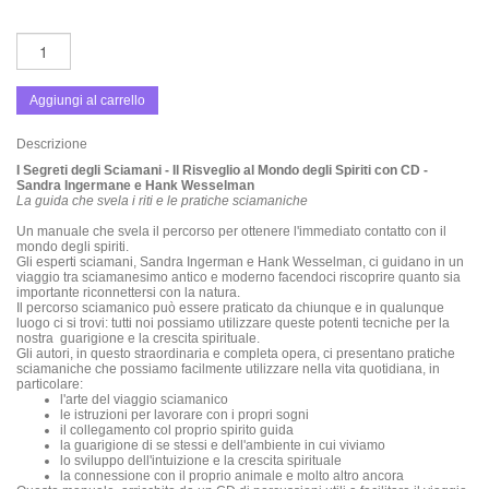
Aggiungi al carrello
Descrizione
I Segreti degli Sciamani - Il Risveglio al Mondo degli Spiriti con CD -
Sandra Ingermane e Hank Wesselman
La guida che svela i riti e le pratiche sciamaniche
Un manuale che svela il percorso per ottenere l'immediato contatto con il
mondo degli spiriti.
Gli esperti sciamani, Sandra Ingerman e Hank Wesselman, ci guidano in un
viaggio tra sciamanesimo antico e moderno facendoci riscoprire quanto sia
importante riconnettersi con la natura.
Il percorso sciamanico può essere praticato da chiunque e in qualunque
luogo ci si trovi: tutti noi possiamo utilizzare queste potenti tecniche per la
nostra guarigione e la crescita spirituale.
Gli autori, in questo straordinaria e completa opera, ci presentano pratiche
sciamaniche che possiamo facilmente utilizzare nella vita quotidiana, in
particolare:
l'arte del viaggio sciamanico
le istruzioni per lavorare con i propri sogni
il collegamento col proprio spirito guida
la guarigione di se stessi e dell'ambiente in cui viviamo
lo sviluppo dell'intuizione e la crescita spirituale
la connessione con il proprio animale e molto altro ancora