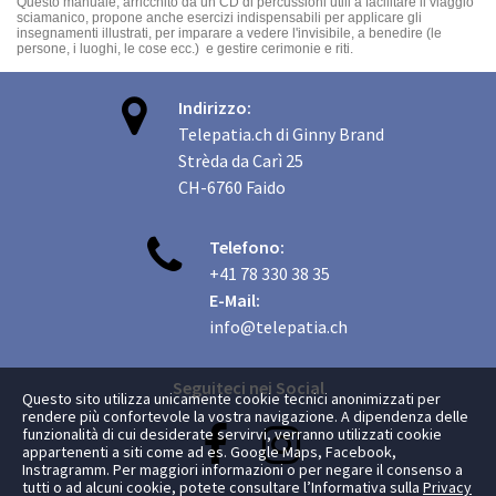
Questo manuale, arricchito da un CD di percussioni utili a facilitare il viaggio
sciamanico, propone anche esercizi indispensabili per applicare gli
insegnamenti illustrati, per imparare a vedere l'invisibile, a benedire (le
persone, i luoghi, le cose ecc.) e gestire cerimonie e riti.

Indirizzo:
Telepatia.ch di Ginny Brand
Strèda da Carì 25
CH-6760 Faido

Telefono:
+41 78 330 38 35
E-Mail:
info@telepatia.ch
Seguiteci nei Social
Questo sito utilizza unicamente cookie tecnici anonimizzati per
rendere più confortevole la vostra navigazione. A dipendenza delle


funzionalità di cui desiderate servirvi, verranno utilizzati cookie
appartenenti a siti come ad es. Google Maps, Facebook,
Instragramm. Per maggiori informazioni o per negare il consenso a
tutti o ad alcuni cookie, potete consultare l’Informativa sulla
Privacy