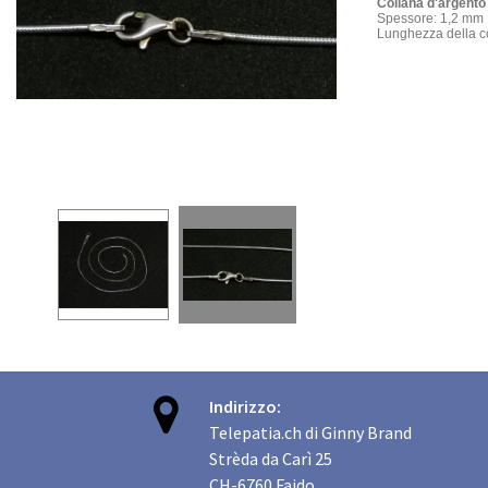
Collana d'argento
Spessore: 1,2 mm
Lunghezza della c

Indirizzo:
Telepatia.ch di Ginny Brand
Strèda da Carì 25
CH-6760 Faido