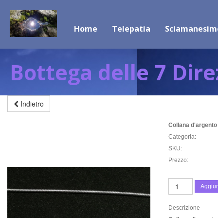
Home
Telepatia
Sciamanesim
Bottega delle 7 Dire
Indietro
Collana d'argent
Categoria:
SKU:
Prezzo:
Aggiun
Descrizione