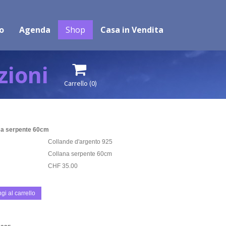
o
Agenda
Shop
Casa in Vendita
zioni

Carrello
(0)
o a serpente 60cm
Collande d'argento 925
Collana serpente 60cm
CHF 35.00
gi al carrello