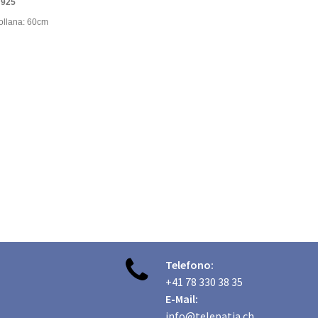
 925
ollana: 60cm

Telefono:
+41 78 330 38 35
E-Mail:
info@telepatia.ch