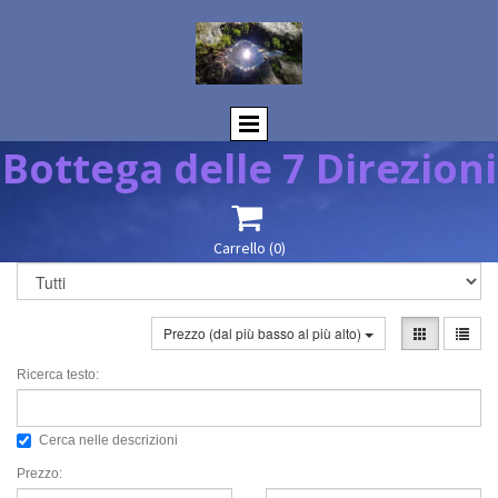
Bottega delle 7 Direzioni

Carrello
(0)
Prezzo (dal più basso al più alto)
Ricerca testo:
Cerca nelle descrizioni
Prezzo: