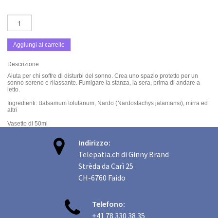
Aggiungi al carrello
Descrizione
Aiuta per chi soffre di disturbi del sonno. Crea uno spazio protetto per un
sonno sereno e rilassante. Fumigare la stanza, la sera, prima di andare a
letto.
Ingredienti: Balsamum tolutanum, Nardo (Nardostachys jatamansi), mirra ed
altri
Vasetto di 50ml

Indirizzo:
Telepatia.ch di Ginny Brand
Strèda da Carì 25
CH-6760 Faido

Telefono:
+41 78 330 38 35