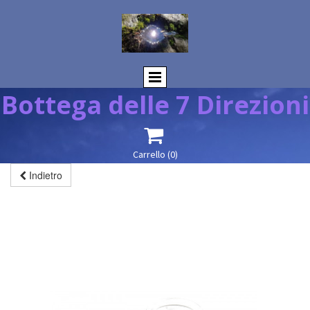
Bottega delle 7 Direzioni

Carrello
(0)
Indietro