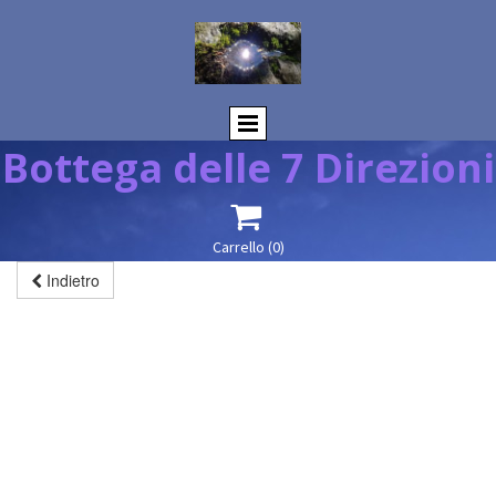
Bottega delle 7 Direzioni

Carrello
(0)
Indietro