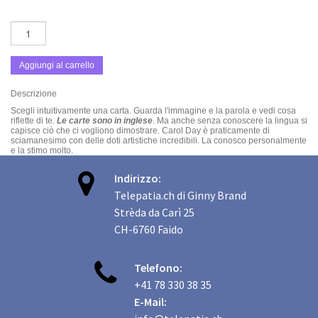
Aggiungi al carrello
Descrizione
Scegli intuitivamente una carta. Guarda l'immagine e la parola e vedi cosa
riflette di te.
Le carte sono in inglese
. Ma anche senza conoscere la lingua si
capisce ciò che ci vogliono dimostrare. Carol Day è praticamente di
sciamanesimo con delle doti artistiche incredibili. La conosco personalmente
e la stimo molto.

Indirizzo:
Telepatia.ch di Ginny Brand
Strèda da Carì 25
CH-6760 Faido

Telefono:
+41 78 330 38 35
E-Mail: