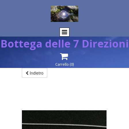
Bottega delle 7 Direzioni

Carrello
(0)
Indietro