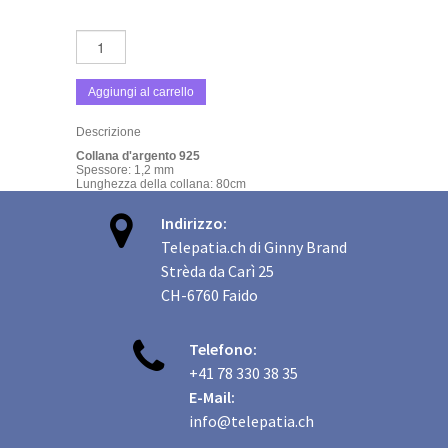
Aggiungi al carrello
Descrizione
Collana d'argento 925
Spessore: 1,2 mm
Lunghezza della collana: 80cm

Indirizzo:
Telepatia.ch di Ginny Brand
Strèda da Carì 25
CH-6760 Faido

Telefono:
+41 78 330 38 35
E-Mail:
info@telepatia.ch