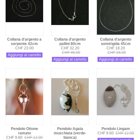
Collana d'argento a
Collana d'argento
Collana d'argento
serpente 42cm
pallini 80cm
semirigida 45cm
CHF 23.00
CHF 32.20
CHF 18.20
CHF 46.00
CHF 26.00
Aggiungi al carrello
Aggiungi al carrello
Aggiungi al carrello
Pendolo Ottone
Pendolo Agata
Pendolo Lingam
ramato
muschiata (verde-
CHF 9.60
CHF 12.00
CHF 9.60
CHF 12.00
bianca)