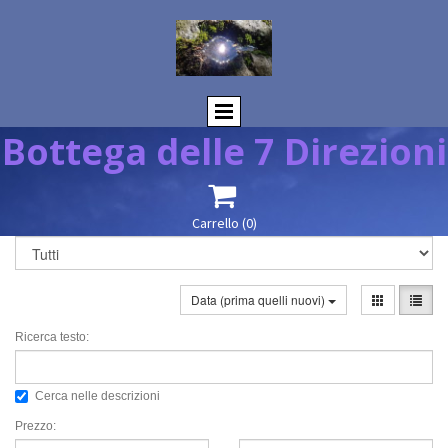
Bottega delle 7 Direzioni

Carrello
(0)
Data (prima quelli nuovi)
Ricerca testo:
Cerca nelle descrizioni
Prezzo: