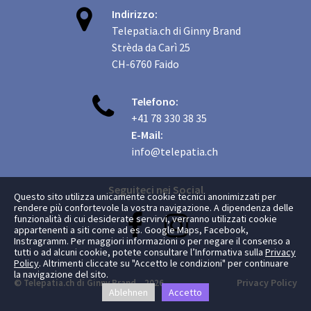

Indirizzo:
Telepatia.ch di Ginny Brand
Strèda da Carì 25
CH-6760 Faido

Telefono:
+41 78 330 38 35
E-Mail:
info@telepatia.ch
Seguiteci nei Social
Questo sito utilizza unicamente cookie tecnici anonimizzati per
rendere più confortevole la vostra navigazione. A dipendenza delle


funzionalità di cui desiderate servirvi, verranno utilizzati cookie
appartenenti a siti come ad es. Google Maps, Facebook,
Instragramm. Per maggiori informazioni o per negare il consenso a
tutti o ad alcuni cookie, potete consultare l’Informativa sulla
Privacy
Policy
. Altrimenti cliccate su "Accetto le condizioni" per continuare
la navigazione del sito.
Privacy Policy
© Telepatia.ch di Ginny Brand 2026
Ablehnen
Accetto