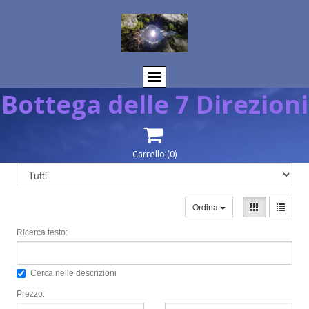
Bottega delle 7 Direzioni

Carrello
(0)
Ordina
Ricerca testo:
Cerca nelle descrizioni
Prezzo: