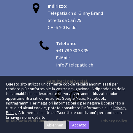

Indirizzo:
Telepatia.ch di Ginny Brand
Strèda da Carì 25
CH-6760 Faido

Telefono:
+41 78 330 38 35
E-Mail:
info@telepatia.ch
Seguiteci nei Social
Questo sito utilizza unicamente cookie tecnici anonimizzati per
rendere più confortevole la vostra navigazione. A dipendenza delle


funzionalità di cui desiderate servirvi, verranno utilizzati cookie
appartenenti a siti come ad es. Google Maps, Facebook,
Instragramm. Per maggiori informazioni o per negare il consenso a
tutti o ad alcuni cookie, potete consultare l’Informativa sulla
Privacy
Policy
. Altrimenti cliccate su "Accetto le condizioni" per continuare
la navigazione del sito.
Privacy Policy
© Telepatia.ch di Ginny Brand 2026
Ablehnen
Accetto