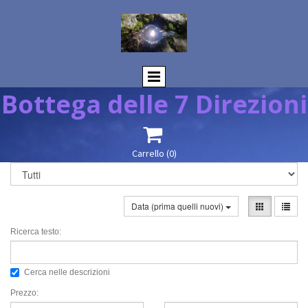
Bottega delle 7 Direzioni

Carrello
(0)
Data (prima quelli nuovi)
Ricerca testo:
Cerca nelle descrizioni
Prezzo: