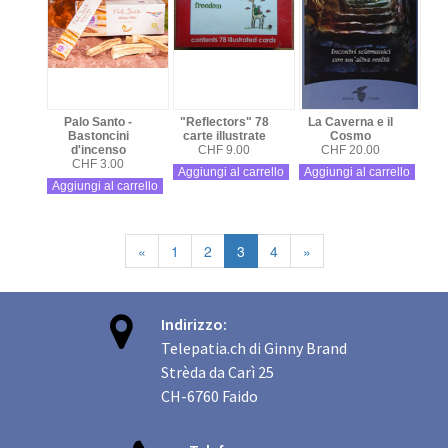
Palo Santo -
"Reflectors" 78
La Caverna e il
Bastoncini
carte illustrate
Cosmo
d'incenso
CHF 9.00
CHF 20.00
CHF 3.00
Aggiungi al carrello
Aggiungi al carrello
Aggiungi al carrello
«
1
2
3
4
»

Indirizzo:
Telepatia.ch di Ginny Brand
Strèda da Carì 25
CH-6760 Faido