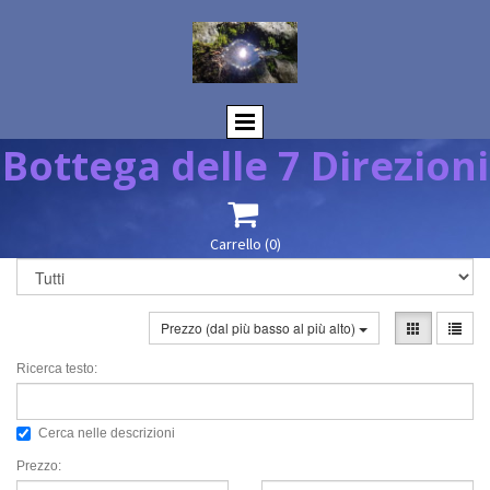
Bottega delle 7 Direzioni

Carrello
(0)
Prezzo (dal più basso al più alto)
Ricerca testo:
Cerca nelle descrizioni
Prezzo: