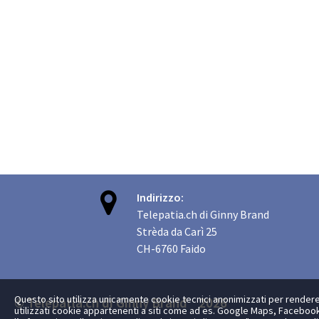

Indirizzo:
Telepatia.ch di Ginny Brand
Strèda da Carì 25
CH-6760 Faido
Questo sito utilizza unicamente cookie tecnici anonimizzati per rendere 
© Telepatia.ch di Ginny Brand 2026
utilizzati cookie appartenenti a siti come ad es. Google Maps, Facebook