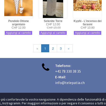
Pendolo Ottone
Selenite Torre
Kyphi - L'incenso dei
argentato
CHF 12.00
faraoni
CHF 12.00
CHF 15.00
CHF 10.80
Aggiungi al carrello
Aggiungi al carrello
Aggiungi al carrello
«
1
2
3
»

Telefono:
+41 78 330 38 35
E-Mail:
info@telepatia.ch
più confortevole la vostra navigazione. A dipendenza delle funzionalità di 
, Instragramm. Per maggiori informazioni o per negare il consenso a tutti o