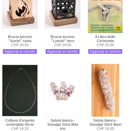
Brucia Incensi
Brucia Incensi
Il Libro delle
"Auriel" rame
"Lumiel" nero
Cerimonie
CHF 29.00
CHF 29.00
CHF 25.00
Aggiungi al carrello
Aggiungi al carrello
Aggiungi al carrello
Collana d'argento
Salvia bianca -
Salvia bianca -
semirigida 45cm
Smudge Stick Mini
Smudge Stick Maxi
CHF 18.20
trio
CHF 16.00