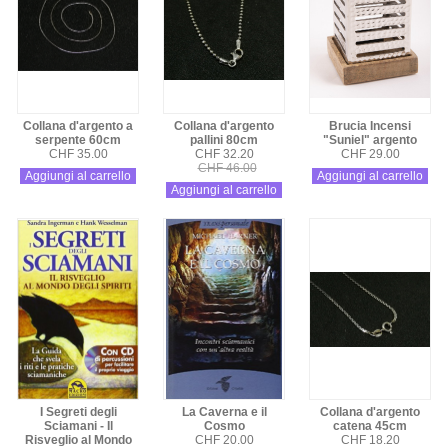
Collana d'argento a
Collana d'argento
Brucia Incensi
serpente 60cm
pallini 80cm
"Suniel" argento
CHF 35.00
CHF 32.20
CHF 29.00
CHF 46.00
Aggiungi al carrello
Aggiungi al carrello
Aggiungi al carrello
I Segreti degli
La Caverna e il
Collana d'argento
Sciamani - Il
Cosmo
catena 45cm
Risveglio al Mondo
CHF 20.00
CHF 18.20