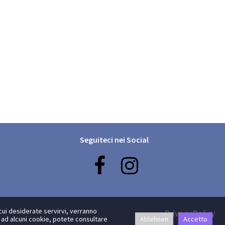
Seguiteci nei Social


cui desiderate servirvi, verranno
Privacy Policy
 ad alcuni cookie, potete consultare
Ablehnen
Accetto