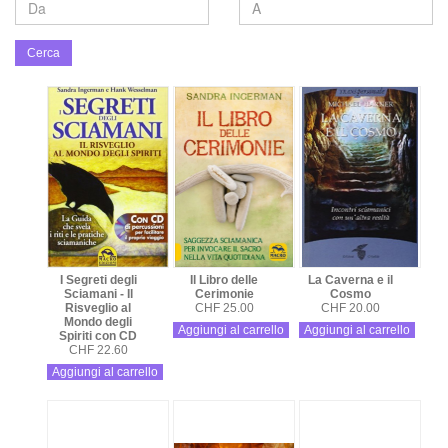
Cerca
I Segreti degli
Il Libro delle
La Caverna e il
Sciamani - Il
Cerimonie
Cosmo
Risveglio al
CHF 25.00
CHF 20.00
Mondo degli
Aggiungi al carrello
Aggiungi al carrello
Spiriti con CD
CHF 22.60
Aggiungi al carrello