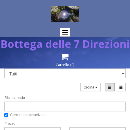
Bottega delle 7 Direzioni

Carrello
(0)
Ordina
Ricerca testo:
Cerca nelle descrizioni
Prezzo: