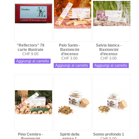
"Reflectors" 78
Palo Santo -
Salvia bianca -
carte illustrate
Bastoncini
Bastoncini
CHF 9.00
d'incenso
d'incenso
CHF 3.00
CHF 3.00
Aggiungi al carrello
Aggiungi al carrello
Aggiungi al carrello
Pino Cembro -
Spiriti della
Sonno profondo 1
Bastoncini
natura 1
CHF 5.00